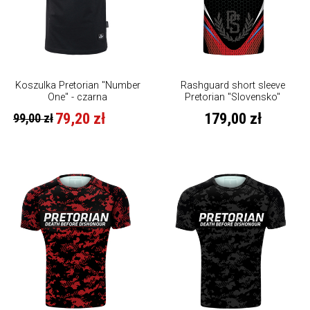
Koszulka Pretorian "Number
Rashguard short sleeve
One" - czarna
Pretorian "Slovensko"
79,20 zł
179,00 zł
99,00 zł