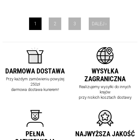
WYŚWIETLANE: 1 - 40 Z 111
1
2
3
DALEJ ›
DARMOWA DOSTAWA
WYSYŁKA
ZAGRANICZNA
Przy każdym zamówieniu powyżej
250zł
Realizujemy wysyłki do innych
darmowa dostawa kurierem!
krajów
przy niskich kosztach dostawy
PEŁNA
NAJWYŻSZA JAKOŚĆ