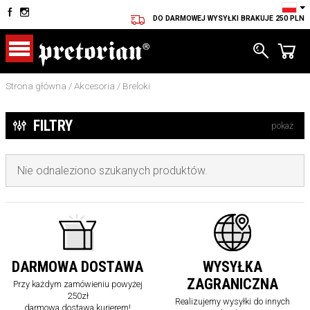
DO DARMOWEJ WYSYŁKI BRAKUJE
250 PLN
Strona główna
/
Akcesoria
/
Breloki
FILTRY
pokaż
Nie odnaleziono szukanych produktów.
DARMOWA DOSTAWA
WYSYŁKA
ZAGRANICZNA
Przy każdym zamówieniu powyżej
250zł
Realizujemy wysyłki do innych
darmowa dostawa kurierem!